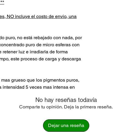
**
s, NO incluye el costo de envio, una
do puro, no está rebajado con nada, por
concentrado puro de micro esferas con
retener luz e irradiarla de forma
empo, este proceso de carga y descarga
 mas grueso que los pigmentos puros,
a intensidad 5 veces mas intensa en
comparado a los pigmentos en polvo. Al
No hay reseñas todavía
as, tienen la capacidad de absorber
Comparte tu opinión. Deja la primera reseña.
empo.
Dejar una reseña