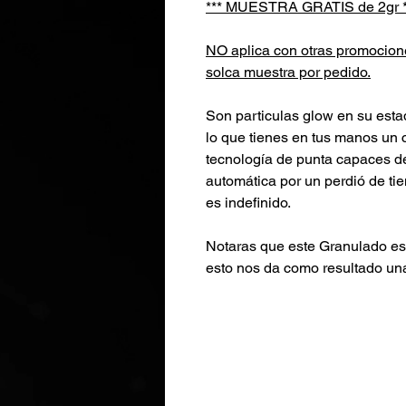
*** MUESTRA GRATIS de 2gr *
NO aplica con otras promocione
solca muestra por pedido.
Son particulas glow en su esta
lo que tienes en tus manos un 
tecnología de punta capaces de 
automática por un perdió de ti
es indefinido.
Notaras que este Granulado es
esto nos da como resultado un
brillo y durabilidad de brillo 
ser las esferas Glow mas grues
mas luz y retenerla por mas ti