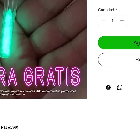
Cantidad
*
Ag
R
on FUBA®