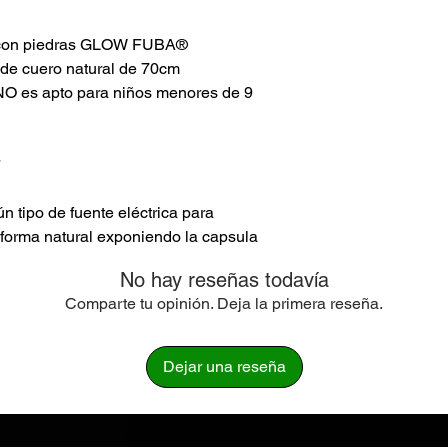
l con piedras GLOW FUBA®
 de cuero natural de 70cm
NO es apto para niños menores de 9
*
n tipo de fuente eléctrica para
e forma natural exponiendo la capsula
sol directo o de forma artificial con luz
No hay reseñas todavía
de carga y descarga de luz es
Comparte tu opinión. Deja la primera reseña.
 proceso cuantas veces lo desees.
ependera del mismo, en las imagenes
Dejar una reseña
ntativa de la intensidad de cada collar,
mas fuerte y el Rojo pálido / Rojo el de