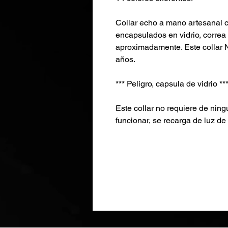
Collar echo a mano artesana
encapsulados en vidrio, correa
aproximadamente. Este collar 
años.
*** Peligro, capsula de vidrio **
Este collar no requiere de ningú
funcionar, se recarga de luz d
de vidrio durante 10 segundos a 
UV unos segundos. El proceso 
indefinido, se puede repetir el
La intensidad de cada color d
está visible una imagen represe
siendo el Granulado Intenso el 
menor intensidad.