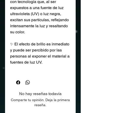
con tecnología que, al ser
expuestos a una fuente de luz
ultravioleta (UV) o luz negra,
excitan sus partículas, reflejando
intensamente la luz y resaltando
su color.
✨ El efecto de brillo es inmediato
y puede ser percibido por las
personas al exponer el material a
fuentes de luz UV.
💡 A diferencia de las pinturas
glow, estos recubrimientos no
almacenan luz. Pueden ser
irradiados con luz UV de manera
No hay reseñas todavía
indefinida, manteniendo siempre
Comparte tu opinión. Deja la primera
su intensidad. Sin embargo, una
reseña.
vez que la fuente de luz se