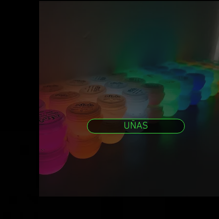
UÑAS
PINTURA | PIG